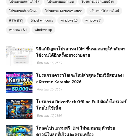
โปรแกรมสแกนไวรัส
โปรแกรมออกแบบ
โปรแกรมออกแบบบ้าน
โปรแกรมอัดหน้าจอ
โปรแกรม Microsoft Office
สร้างรายได้ออนไลน์
สาระน่ารู้
Ghost windows
windows 10
windows 7
windows 8.1
windows xp
วิธีแก้ปัญหาโปรแกรม IDM ขึ้นหมดอายุให้กลับมา
ใช้งานได้อีกครั้งอยางง่ายดาย
มิถุนายน 15, 2569
โปรแกรมคาราโอเกะใหม่ล่าสุดพร้อมวิธีสอนลง |
eXtreme Karaoke 2026
มิถุนายน 15, 2569
โปรแกรม DriverPack Offline Full ติดตั้งไดรเวอร์
โดยไม่ใช้เน็ต
มิถุนายน 17, 2569
โหลดโปรแกรมฟรี IDM ไม่หมดอายุ ตัวช่วย
ดาวน์โหลดที่เร็วและครบเครื่อง