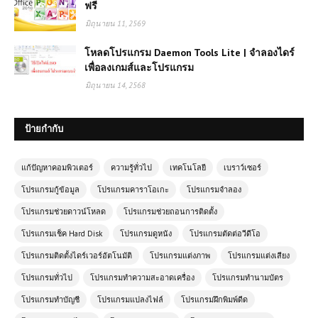
ฟรี
มิถุนายน 11, 2569
โหลดโปรแกรม Daemon Tools Lite | จำลองไดร์
เพื่อลงเกมส์และโปรแกรม
มิถุนายน 14, 2568
ป้ายกำกับ
แก้ปัญหาคอมพิวเตอร์
ความรู้ทั่วไป
เทคโนโลยี
เบราว์เซอร์
โปรแกรมกู้ข้อมูล
โปรแกรมคาราโอเกะ
โปรแกรมจำลอง
โปรแกรมช่วยดาวน์โหลด
โปรแกรมช่วยถอนการติดตั้ง
โปรแกรมเช็ค Hard Disk
โปรแกรมดูหนัง
โปรแกรมตัดต่อวีดีโอ
โปรแกรมติดตั้งไดร์เวอร์อัตโนมัติ
โปรแกรมแต่งภาพ
โปรแกรมแต่งเสียง
โปรแกรมทั่วไป
โปรแกรมทำความสะอาดเครื่อง
โปรแกรมทำนามบัตร
โปรแกรมทำบัญชี
โปรแกรมแปลงไฟล์
โปรแกรมฝึกพิมพ์ดีด