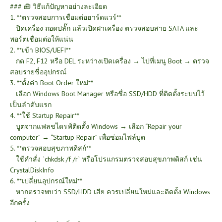
### 🧰 วิธีแก้ปัญหาอย่างละเอียด
1. **ตรวจสอบการเชื่อมต่อฮาร์ดแวร์**
ปิดเครื่อง ถอดปลั๊ก แล้วเปิดฝาเครื่อง ตรวจสอบสาย SATA และ
พอร์ตเชื่อมต่อให้แน่น
2. **เข้า BIOS/UEFI**
กด F2, F12 หรือ DEL ระหว่างเปิดเครื่อง → ไปที่เมนู Boot → ตรวจ
สอบรายชื่ออุปกรณ์
3. **ตั้งค่า Boot Order ใหม่**
เลือก Windows Boot Manager หรือชื่อ SSD/HDD ที่ติดตั้งระบบไว้
เป็นลำดับแรก
4. **ใช้ Startup Repair**
บูตจากแฟลชไดรฟ์ติดตั้ง Windows → เลือก “Repair your
computer” → “Startup Repair” เพื่อซ่อมไฟล์บูต
5. **ตรวจสอบสุขภาพดิสก์**
ใช้คำสั่ง `chkdsk /f /r` หรือโปรแกรมตรวจสอบสุขภาพดิสก์ เช่น
CrystalDiskInfo
6. **เปลี่ยนอุปกรณ์ใหม่**
หากตรวจพบว่า SSD/HDD เสีย ควรเปลี่ยนใหม่และติดตั้ง Windows
อีกครั้ง