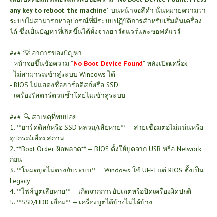
any key to reboot the machine”
บนหน้าจอสีดำ นั่นหมายความว่า
ระบบไม่สามารถหาอุปกรณ์ที่มีระบบปฏิบัติการสำหรับเริ่มต้นเครื่อง
ได้ ซึ่งเป็นปัญหาที่เกิดขึ้นได้ทั้งจากฮาร์ดแวร์และซอฟต์แวร์
### 💡 อาการของปัญหา
- หน้าจอขึ้นข้อความ “
No Boot Device Found
” หลังเปิดเครื่อง
- ไม่สามารถเข้าสู่ระบบ Windows ได้
- BIOS ไม่แสดงชื่อฮาร์ดดิสก์หรือ SSD
- เครื่องรีสตาร์ตวนซ้ำโดยไม่เข้าสู่ระบบ
### 🔍 สาเหตุที่พบบ่อย
1. **ฮาร์ดดิสก์หรือ SSD หลวม/เสียหาย** — สายเชื่อมต่อไม่แน่นหรือ
อุปกรณ์เสื่อมสภาพ
2. **Boot Order ผิดพลาด** — BIOS ตั้งให้บูตจาก USB หรือ Network
ก่อน
3. **โหมดบูตไม่ตรงกับระบบ** — Windows ใช้ UEFI แต่ BIOS ตั้งเป็น
Legacy
4. **ไฟล์บูตเสียหาย** — เกิดจากการอัปเดตหรือปิดเครื่องผิดปกติ
5. **SSD/HDD เสื่อม** — เครื่องบูตได้บ้างไม่ได้บ้าง