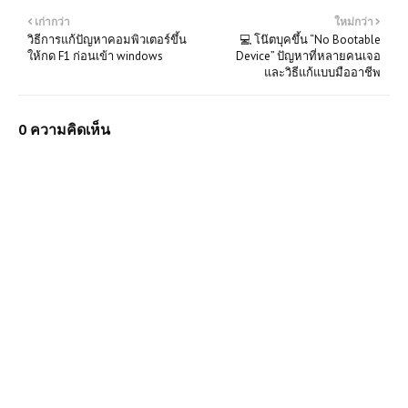
เก่ากว่า
ใหม่กว่า
วิธีการแก้ปัญหาคอมพิวเตอร์ขึ้น
💻 โน๊ตบุคขึ้น “No Bootable
ให้กด F1 ก่อนเข้า windows
Device” ปัญหาที่หลายคนเจอ
และวิธีแก้แบบมืออาชีพ
0 ความคิดเห็น