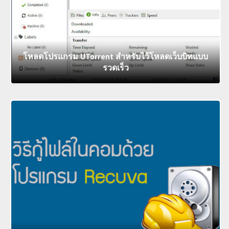
โหลดโปรแกรม UTorrent สำหรับไว้โหลดเว็บบิทแบบ
รวดเร็ว