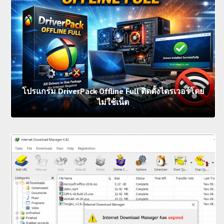
โปรแกรม DriverPack Offline Full ติดตั้งไดรเวอร์โดย
ไม่ใช้เน็ต