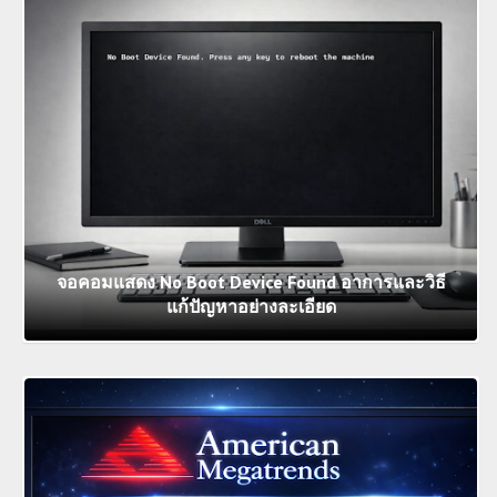
จอคอมแสดง No Boot Device Found อาการและวิธี
แก้ปัญหาอย่างละเอียด