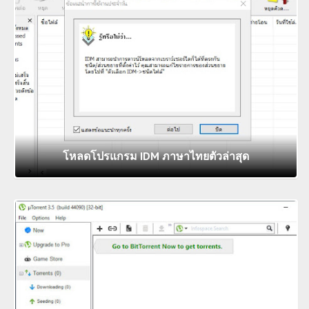
โหลดโปรแกรม IDM ภาษาไทยตัวล่าสุด