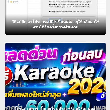
วิธีแก้ปัญหาโปรแกรม IDM ขึ้นหมดอายุให้กลับมาใช้
งานได้อีกครั้งอยางง่ายดาย
โปรแกรมคาราโอเกะใหม่ล่าสุดพร้อมวิธีสอนลง |