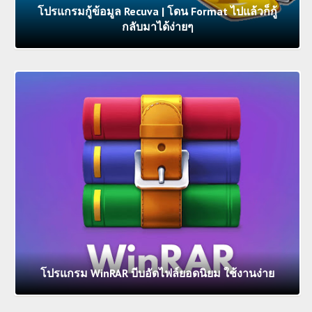
โปรแกรมกู้ข้อมูล Recuva | โดน Format ไปแล้วก็กู้
กลับมาได้ง่ายๆ
โปรแกรม WinRAR บีบอัดไฟล์ยอดนิยม ใช้งานง่าย