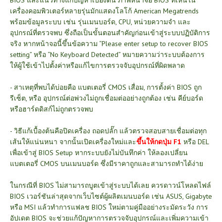
BIOS และแนวทางแก้ปัญหาเบื้องต้น ภาพหน้าจอ BIOS ที่เห็นใน
เครื่องคอมพิวเตอร์หลายรุ่นมักแสดงโลโก้ American Megatrends
พร้อมข้อมูลระบบ เช่น รุ่นเมนบอร์ด, CPU, หน่วยความจำ และ
อุปกรณ์ที่ตรวจพบ ซึ่งถือเป็นขั้นตอนสำคัญก่อนเข้าสู่ระบบปฏิบัติการ
จริง หากหน้าจอนี้ขึ้นข้อความ “Please enter setup to recover BIOS
setting” หรือ “No Keyboard Detected” หมายความว่าระบบต้องการ
ให้ผู้ใช้เข้าไปตั้งค่าหรือแก้ไขการตรวจจับอุปกรณ์ที่ผิดพลาด
- สาเหตุที่พบได้บ่อยคือ แบตเตอรี่ CMOS เสื่อม, การตั้งค่า BIOS ถูก
รีเซ็ต, หรือ อุปกรณ์ต่อพ่วงไม่ถูกเชื่อมต่ออย่างถูกต้อง เช่น คีย์บอร์ด
หรือฮาร์ดดิสก์ไม่ถูกตรวจพบ
- วิธีแก้เบื้องต้นคือปิดเครื่อง ถอดปลั๊ก แล้วตรวจสอบสายเชื่อมต่อทุก
เส้นให้แน่นหนา จากนั้นเปิดเครื่องใหม่และ
ขึ้นให้กดปุ่ม F1
หรือ DEL
เพื่อเข้าสู่ BIOS Setup หากระบบยังไม่บันทึกค่า ให้ลองเปลี่ยน
แบตเตอรี่ CMOS บนเมนบอร์ด ซึ่งมีราคาถูกและสามารถทำได้ง่าย
ในกรณีที่ BIOS ไม่สามารถบูตเข้าสู่ระบบได้เลย ควรดาวน์โหลดไฟล์
BIOS เวอร์ชันล่าสุดจากเว็บไซต์ผู้ผลิตเมนบอร์ด เช่น ASUS, Gigabyte
หรือ MSI แล้วทำการแฟลช BIOS ใหม่ตามคู่มืออย่างระมัดระวัง การ
อัปเดต BIOS จะช่วยแก้ปัญหาการตรวจจับอุปกรณ์และเพิ่มความเข้า