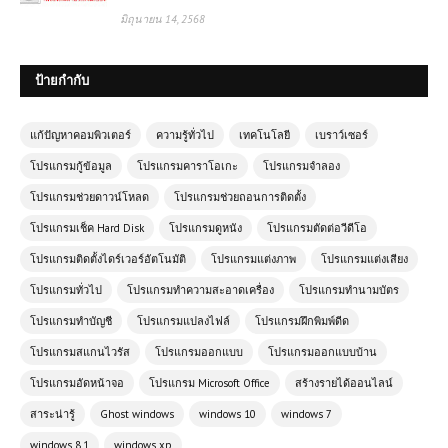
มิถุนายน 14, 2568
ป้ายกำกับ
แก้ปัญหาคอมพิวเตอร์
ความรู้ทั่วไป
เทคโนโลยี
เบราว์เซอร์
โปรแกรมกู้ข้อมูล
โปรแกรมคาราโอเกะ
โปรแกรมจำลอง
โปรแกรมช่วยดาวน์โหลด
โปรแกรมช่วยถอนการติดตั้ง
โปรแกรมเช็ค Hard Disk
โปรแกรมดูหนัง
โปรแกรมตัดต่อวีดีโอ
โปรแกรมติดตั้งไดร์เวอร์อัตโนมัติ
โปรแกรมแต่งภาพ
โปรแกรมแต่งเสียง
โปรแกรมทั่วไป
โปรแกรมทำความสะอาดเครื่อง
โปรแกรมทำนามบัตร
โปรแกรมทำบัญชี
โปรแกรมแปลงไฟล์
โปรแกรมฝึกพิมพ์ดีด
โปรแกรมสแกนไวรัส
โปรแกรมออกแบบ
โปรแกรมออกแบบบ้าน
โปรแกรมอัดหน้าจอ
โปรแกรม Microsoft Office
สร้างรายได้ออนไลน์
สาระน่ารู้
Ghost windows
windows 10
windows 7
windows 8.1
windows xp