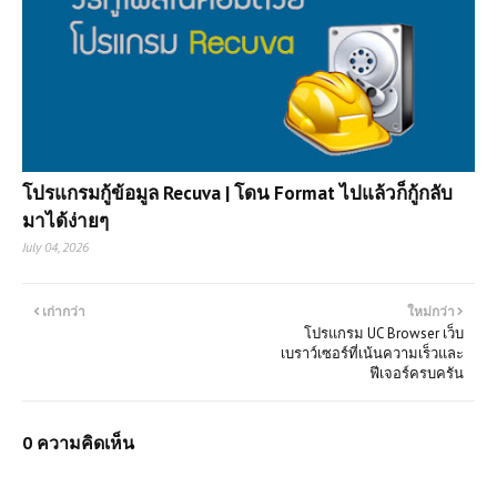
โปรแกรมกู้ข้อมูล Recuva | โดน Format ไปแล้วก็กู้กลับ
มาได้ง่ายๆ
July 04, 2026
เก่ากว่า
ใหม่กว่า
โปรแกรม UC Browser เว็บ
เบราว์เซอร์ที่เน้นความเร็วและ
ฟีเจอร์ครบครัน
0 ความคิดเห็น