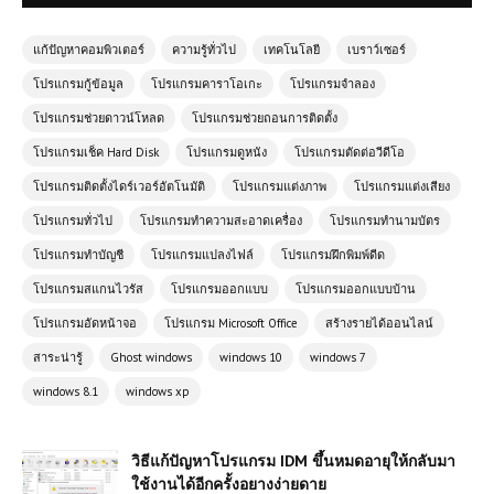
แก้ปัญหาคอมพิวเตอร์
ความรู้ทั่วไป
เทคโนโลยี
เบราว์เซอร์
โปรแกรมกู้ข้อมูล
โปรแกรมคาราโอเกะ
โปรแกรมจำลอง
โปรแกรมช่วยดาวน์โหลด
โปรแกรมช่วยถอนการติดตั้ง
โปรแกรมเช็ค Hard Disk
โปรแกรมดูหนัง
โปรแกรมตัดต่อวีดีโอ
โปรแกรมติดตั้งไดร์เวอร์อัตโนมัติ
โปรแกรมแต่งภาพ
โปรแกรมแต่งเสียง
โปรแกรมทั่วไป
โปรแกรมทำความสะอาดเครื่อง
โปรแกรมทำนามบัตร
โปรแกรมทำบัญชี
โปรแกรมแปลงไฟล์
โปรแกรมฝึกพิมพ์ดีด
โปรแกรมสแกนไวรัส
โปรแกรมออกแบบ
โปรแกรมออกแบบบ้าน
โปรแกรมอัดหน้าจอ
โปรแกรม Microsoft Office
สร้างรายได้ออนไลน์
สาระน่ารู้
Ghost windows
windows 10
windows 7
windows 8.1
windows xp
วิธีแก้ปัญหาโปรแกรม IDM ขึ้นหมดอายุให้กลับมา
ใช้งานได้อีกครั้งอยางง่ายดาย