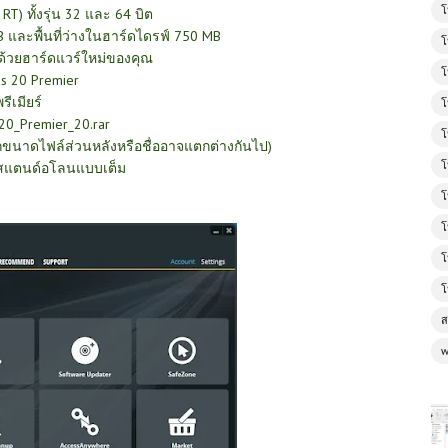
โ
RT) ทั้งรุ่น 32 และ 64 บิต
 และพื้นที่ว่างในฮาร์ดไดรฟ์ 750 MB
โ
ด้วยฮาร์ดแวร์ใหม่ของคุณ
โ
us 20 Premier
ีเมียร์
โ
020_Premier_20.rar
โ
ากขนาดไฟล์ส่วนหลังหรือชื่ออาจแตกต่างกันไป)
โ
แบบสแตนด์อโลนแบบเต็ม
)
โ
โ
โ
โ
ส
w