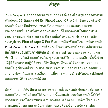
ล่าสุด
PhotoScape X ตัวล่าสุดฟรีสำหรับการติดตั้งออฟไลน์รุ่นล่าสุดสำหรับ
Windows 32 บิตและ 64 บิต PhotoScape X Pro 2.4 เป็นแอปพลิเคชั่
นระดับมืออาชีพสำหรับการแก้ไขภาพถ่ายและตอบสนองความ
ต้องการขั้นพื้นฐานทั้งหมดสำหรับการแก้ไขภาพถ่ายโดยการปรับ
คุณภาพของภาพความสว่างสีความอิ่มตัวความคมชัดและด้านอื่น ๆ
ของรูปภาพ
PhotoScape X Pro คือ
แอปพลิเคชั่นแก้ไขภาพที่ทรงพลัง
PhotoScape X Pro 2.4
มาพร้อมกับโซลูชันระดับมืออาชีพที่สามารถ
แก้ไขและปรับปรุงภาพดิจิทัล
มันสามารถปรับความสว่าง, ความคม
ชัด, สี, ความอิ่มตัวและด้านอื่น ๆ ของภาพดิจิตอล แอพพลิเคชั่นนี้ช่วย
ให้ผู้ใช้สามารถปฏิบัติงานแก้ไขพื้นฐานทั้งหมดได้อย่างสะดวกและ
มอบโซลูชั่นที่มีน้ำหนักเบาซึ่งสามารถปรับปรุงภาพด้วยตัวเลื่อนแบบ
ง่าย เอฟเฟกต์และการเปลี่ยนผ่านที่หลากหลายช่วยปรับปรุงรูปลักษณ์
และความรู้สึกของภาพดิจิทัล
มันสามารถแก้ไขปัญหาภาพต่าง ๆ รวมทั้งถอดเอฟเฟ็กต์เลนส์ตาแดง
และแก้ไขภาพอัตโนมัติได้ นอกจากนี้แอปพลิเคชั่นที่ทรงพลังนี้ยังให้
ความสามารถในการผสมผสานภาพและสร้าง GIF เคลื่อนไหว แยก
ภาพออกเป็นหลายส่วนจับภาพหน้าจอเปลี่ยนชื่อแบทช์และแปลง