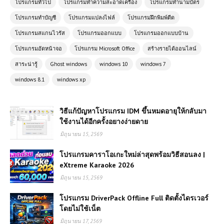
โปรแกรมทั่วไป
โปรแกรมทำความสะอาดเครื่อง
โปรแกรมทำนามบัตร
โปรแกรมทำบัญชี
โปรแกรมแปลงไฟล์
โปรแกรมฝึกพิมพ์ดีด
โปรแกรมสแกนไวรัส
โปรแกรมออกแบบ
โปรแกรมออกแบบบ้าน
โปรแกรมอัดหน้าจอ
โปรแกรม Microsoft Office
สร้างรายได้ออนไลน์
สาระน่ารู้
Ghost windows
windows 10
windows 7
windows 8.1
windows xp
วิธีแก้ปัญหาโปรแกรม IDM ขึ้นหมดอายุให้กลับมา
ใช้งานได้อีกครั้งอยางง่ายดาย
มิถุนายน 15, 2569
โปรแกรมคาราโอเกะใหม่ล่าสุดพร้อมวิธีสอนลง |
eXtreme Karaoke 2026
มิถุนายน 15, 2569
โปรแกรม DriverPack Offline Full ติดตั้งไดรเวอร์
โดยไม่ใช้เน็ต
มิถุนายน 17, 2569