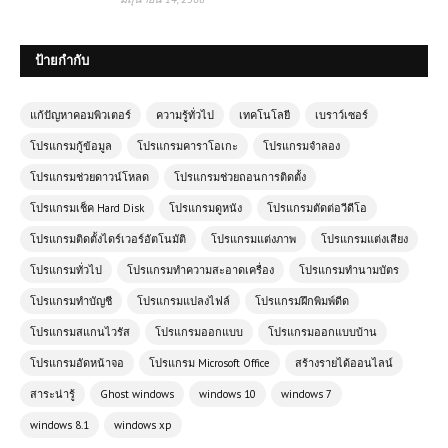
ป้ายกำกับ
แก้ปัญหาคอมพิวเตอร์
ความรู้ทั่วไป
เทคโนโลยี
เบราว์เซอร์
โปรแกรมกู้ข้อมูล
โปรแกรมคาราโอเกะ
โปรแกรมจำลอง
โปรแกรมช่วยดาวน์โหลด
โปรแกรมช่วยถอนการติดตั้ง
โปรแกรมเช็ค Hard Disk
โปรแกรมดูหนัง
โปรแกรมตัดต่อวีดีโอ
โปรแกรมติดตั้งไดร์เวอร์อัตโนมัติ
โปรแกรมแต่งภาพ
โปรแกรมแต่งเสียง
โปรแกรมทั่วไป
โปรแกรมทำความสะอาดเครื่อง
โปรแกรมทำนามบัตร
โปรแกรมทำบัญชี
โปรแกรมแปลงไฟล์
โปรแกรมฝึกพิมพ์ดีด
โปรแกรมสแกนไวรัส
โปรแกรมออกแบบ
โปรแกรมออกแบบบ้าน
โปรแกรมอัดหน้าจอ
โปรแกรม Microsoft Office
สร้างรายได้ออนไลน์
สาระน่ารู้
Ghost windows
windows 10
windows 7
windows 8.1
windows xp