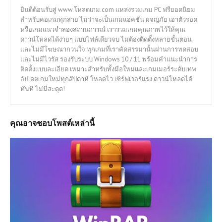
ยินดีต้อนรับสู่ www.โหลดเกม.com แหล่งรวมเกม PC ฟรียอดนิยม
สำหรับคอเกมทุกสาย ไม่ว่าจะเป็นเกมแอคชั่น ผจญภัย เอาตัวรอด
หรือเกมแนวจำลองสถานการณ์ เรารวมเกมคุณภาพไว้ให้คุณ
ดาวน์โหลดได้ง่ายๆ แบบไฟล์เดียวจบ ไม่ต้องติดตั้งหลายขั้นตอน
และไม่มีโฆษณากวนใจ ทุกเกมที่เราคัดสรรมานั้นผ่านการทดสอบ
และไม่มีไวรัส รองรับระบบ Windows 10 / 11 พร้อมคำแนะนำการ
ติดตั้งแบบละเอียด เหมาะสำหรับทั้งมือใหม่และเกมเมอร์ระดับเทพ
อัปเดตเกมใหม่ทุกสัปดาห์ โหลดไว เซิร์ฟเวอร์แรง ดาวน์โหลดได้
ทันที ไม่มีสะดุด!
คุณอาจชอบโพสต์เหล่านี้