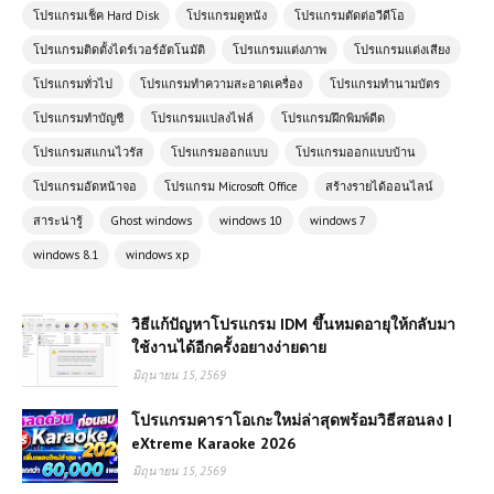
โปรแกรมเช็ค Hard Disk
โปรแกรมดูหนัง
โปรแกรมตัดต่อวีดีโอ
โปรแกรมติดตั้งไดร์เวอร์อัตโนมัติ
โปรแกรมแต่งภาพ
โปรแกรมแต่งเสียง
โปรแกรมทั่วไป
โปรแกรมทำความสะอาดเครื่อง
โปรแกรมทำนามบัตร
โปรแกรมทำบัญชี
โปรแกรมแปลงไฟล์
โปรแกรมฝึกพิมพ์ดีด
โปรแกรมสแกนไวรัส
โปรแกรมออกแบบ
โปรแกรมออกแบบบ้าน
โปรแกรมอัดหน้าจอ
โปรแกรม Microsoft Office
สร้างรายได้ออนไลน์
สาระน่ารู้
Ghost windows
windows 10
windows 7
windows 8.1
windows xp
วิธีแก้ปัญหาโปรแกรม IDM ขึ้นหมดอายุให้กลับมา
ใช้งานได้อีกครั้งอยางง่ายดาย
มิถุนายน 15, 2569
โปรแกรมคาราโอเกะใหม่ล่าสุดพร้อมวิธีสอนลง |
eXtreme Karaoke 2026
มิถุนายน 15, 2569