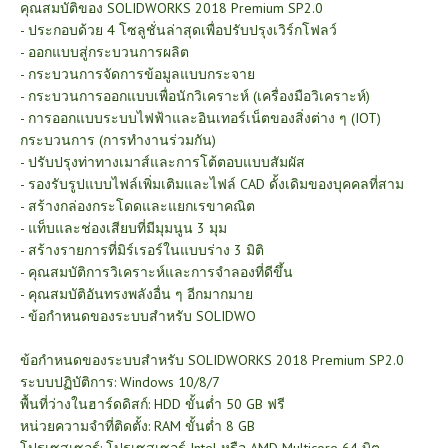
คุณสมบัติของ SOLIDWORKS 2018 Premium SP2.0
- ประกอบด้วย 4 โซลูชั่นล่าสุดเพื่อปรับปรุงเวิร์กโฟลว์
- ออกแบบสู่กระบวนการผลิต
- กระบวนการจัดการข้อมูลแบบกระจาย
- กระบวนการออกแบบเพื่อนักวิเคราะห์ (เครื่องมือวิเคราะห์)
- การออกแบบระบบไฟฟ้าและอินเทอร์เน็ตของสิ่งต่าง ๆ (IOT)
กระบวนการ (การทำงานร่วมกัน)
- ปรับปรุงท่าทางเมาส์และการโต้ตอบแบบสัมผัส
- รองรับรูปแบบไฟล์เพิ่มเติมและไฟล์ CAD ดั้งเดิมของบุคคลที่สาม
- สร้างกล่องกระโดดและแยกเรขาคณิต
- แท็บและช่องเสียบที่มีมุมนูน 3 มุม
- สร้างรายการที่มิร์เรอร์ในแบบร่าง 3 มิติ
- คุณสมบัติการวิเคราะห์และการจำลองที่ดีขึ้น
- คุณสมบัติอันทรงพลังอื่น ๆ อีกมากมาย
- ข้อกำหนดของระบบสำหรับ SOLIDWO
ข้อกำหนดของระบบสำหรับ SOLIDWORKS 2018 Premium SP2.0
ระบบปฏิบัติการ: Windows 10/8/7
พื้นที่ว่างในฮาร์ดดิสก์: HDD ขั้นต่ำ 50 GB ฟรี
หน่วยความจำที่ติดตั้ง: RAM ขั้นต่ำ 8 GB
โปรเซสเซอร์: โปรเซสเซอร์ Intel หรือ AMD Multicore 64 บิต