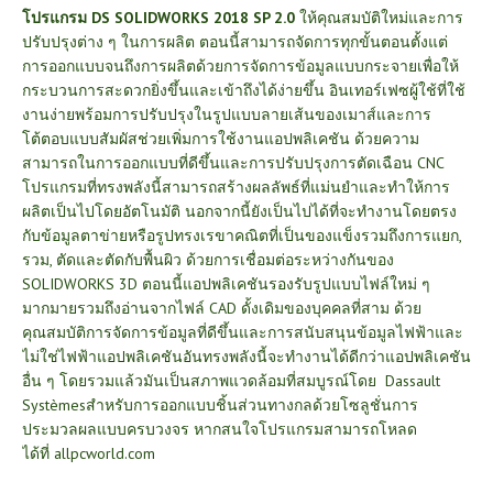
โปรแกรม DS SOLIDWORKS 2018 SP 2.0
ให้คุณสมบัติใหม่และการ
ปรับปรุงต่าง ๆ ในการผลิต ตอนนี้สามารถจัดการทุกขั้นตอนตั้งแต่
การออกแบบจนถึงการผลิตด้วยการจัดการข้อมูลแบบกระจายเพื่อให้
กระบวนการสะดวกยิ่งขึ้นและเข้าถึงได้ง่ายขึ้น อินเทอร์เฟซผู้ใช้ที่ใช้
งานง่ายพร้อมการปรับปรุงในรูปแบบลายเส้นของเมาส์และการ
โต้ตอบแบบสัมผัสช่วยเพิ่มการใช้งานแอปพลิเคชัน ด้วยความ
สามารถในการออกแบบที่ดีขึ้นและการปรับปรุงการตัดเฉือน CNC
โปรแกรมที่ทรงพลังนี้สามารถสร้างผลลัพธ์ที่แม่นยำและทำให้การ
ผลิตเป็นไปโดยอัตโนมัติ นอกจากนี้ยังเป็นไปได้ที่จะทำงานโดยตรง
กับข้อมูลตาข่ายหรือรูปทรงเรขาคณิตที่เป็นของแข็งรวมถึงการแยก,
รวม, ตัดและตัดกับพื้นผิว ด้วยการเชื่อมต่อระหว่างกันของ
SOLIDWORKS 3D ตอนนี้แอปพลิเคชันรองรับรูปแบบไฟล์ใหม่ ๆ
มากมายรวมถึงอ่านจากไฟล์ CAD ดั้งเดิมของบุคคลที่สาม ด้วย
คุณสมบัติการจัดการข้อมูลที่ดีขึ้นและการสนับสนุนข้อมูลไฟฟ้าและ
ไม่ใช่ไฟฟ้าแอปพลิเคชันอันทรงพลังนี้จะทำงานได้ดีกว่าแอปพลิเคชัน
อื่น ๆ โดยรวมแล้วมันเป็นสภาพแวดล้อมที่สมบูรณ์โดย Dassault
Systèmesสำหรับการออกแบบชิ้นส่วนทางกลด้วยโซลูชั่นการ
ประมวลผลแบบครบวงจร หากสนใจโปรแกรมสามารถโหลด
ได้ที่
allpcworld.com