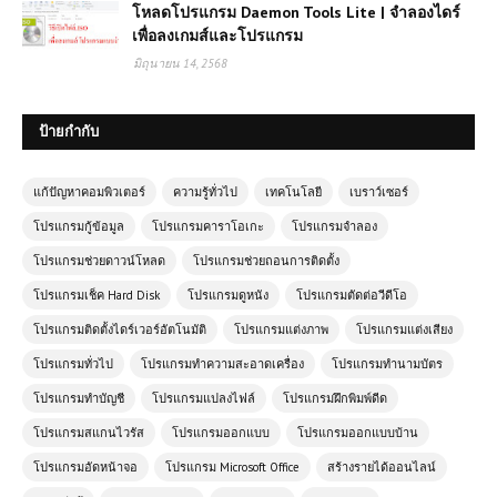
โหลดโปรแกรม Daemon Tools Lite | จำลองไดร์
เพื่อลงเกมส์และโปรแกรม
มิถุนายน 14, 2568
ป้ายกำกับ
แก้ปัญหาคอมพิวเตอร์
ความรู้ทั่วไป
เทคโนโลยี
เบราว์เซอร์
โปรแกรมกู้ข้อมูล
โปรแกรมคาราโอเกะ
โปรแกรมจำลอง
โปรแกรมช่วยดาวน์โหลด
โปรแกรมช่วยถอนการติดตั้ง
โปรแกรมเช็ค Hard Disk
โปรแกรมดูหนัง
โปรแกรมตัดต่อวีดีโอ
โปรแกรมติดตั้งไดร์เวอร์อัตโนมัติ
โปรแกรมแต่งภาพ
โปรแกรมแต่งเสียง
โปรแกรมทั่วไป
โปรแกรมทำความสะอาดเครื่อง
โปรแกรมทำนามบัตร
โปรแกรมทำบัญชี
โปรแกรมแปลงไฟล์
โปรแกรมฝึกพิมพ์ดีด
โปรแกรมสแกนไวรัส
โปรแกรมออกแบบ
โปรแกรมออกแบบบ้าน
โปรแกรมอัดหน้าจอ
โปรแกรม Microsoft Office
สร้างรายได้ออนไลน์