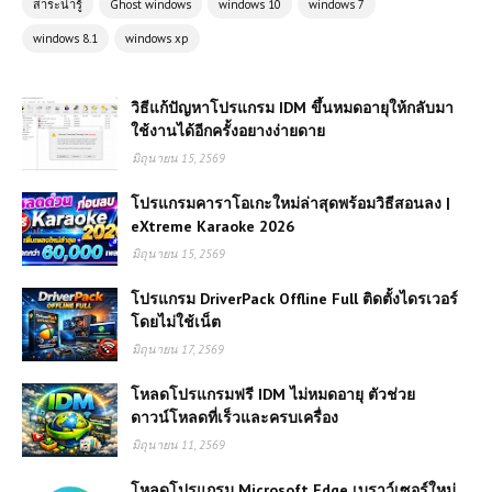
สาระน่ารู้
Ghost windows
windows 10
windows 7
windows 8.1
windows xp
วิธีแก้ปัญหาโปรแกรม IDM ขึ้นหมดอายุให้กลับมา
ใช้งานได้อีกครั้งอยางง่ายดาย
มิถุนายน 15, 2569
โปรแกรมคาราโอเกะใหม่ล่าสุดพร้อมวิธีสอนลง |
eXtreme Karaoke 2026
มิถุนายน 15, 2569
โปรแกรม DriverPack Offline Full ติดตั้งไดรเวอร์
โดยไม่ใช้เน็ต
มิถุนายน 17, 2569
โหลดโปรแกรมฟรี IDM ไม่หมดอายุ ตัวช่วย
ดาวน์โหลดที่เร็วและครบเครื่อง
มิถุนายน 11, 2569
โหลดโปรแกรม Microsoft Edge เบราว์เซอร์ใหม่