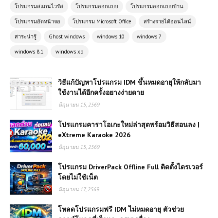
โปรแกรมสแกนไวรัส
โปรแกรมออกแบบ
โปรแกรมออกแบบบ้าน
โปรแกรมอัดหน้าจอ
โปรแกรม Microsoft Office
สร้างรายได้ออนไลน์
สาระน่ารู้
Ghost windows
windows 10
windows 7
windows 8.1
windows xp
วิธีแก้ปัญหาโปรแกรม IDM ขึ้นหมดอายุให้กลับมา
ใช้งานได้อีกครั้งอยางง่ายดาย
มิถุนายน 15, 2569
โปรแกรมคาราโอเกะใหม่ล่าสุดพร้อมวิธีสอนลง |
eXtreme Karaoke 2026
มิถุนายน 15, 2569
โปรแกรม DriverPack Offline Full ติดตั้งไดรเวอร์
โดยไม่ใช้เน็ต
มิถุนายน 17, 2569
โหลดโปรแกรมฟรี IDM ไม่หมดอายุ ตัวช่วย