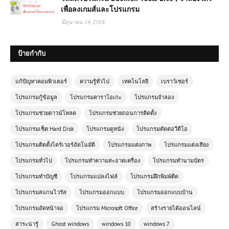
เพื่อลงเกมส์และโปรแกรม
มิถุนายน 14, 2568
ป้ายกำกับ
แก้ปัญหาคอมพิวเตอร์
ความรู้ทั่วไป
เทคโนโลยี
เบราว์เซอร์
โปรแกรมกู้ข้อมูล
โปรแกรมคาราโอเกะ
โปรแกรมจำลอง
โปรแกรมช่วยดาวน์โหลด
โปรแกรมช่วยถอนการติดตั้ง
โปรแกรมเช็ค Hard Disk
โปรแกรมดูหนัง
โปรแกรมตัดต่อวีดีโอ
โปรแกรมติดตั้งไดร์เวอร์อัตโนมัติ
โปรแกรมแต่งภาพ
โปรแกรมแต่งเสียง
โปรแกรมทั่วไป
โปรแกรมทำความสะอาดเครื่อง
โปรแกรมทำนามบัตร
โปรแกรมทำบัญชี
โปรแกรมแปลงไฟล์
โปรแกรมฝึกพิมพ์ดีด
โปรแกรมสแกนไวรัส
โปรแกรมออกแบบ
โปรแกรมออกแบบบ้าน
โปรแกรมอัดหน้าจอ
โปรแกรม Microsoft Office
สร้างรายได้ออนไลน์
สาระน่ารู้
Ghost windows
windows 10
windows 7