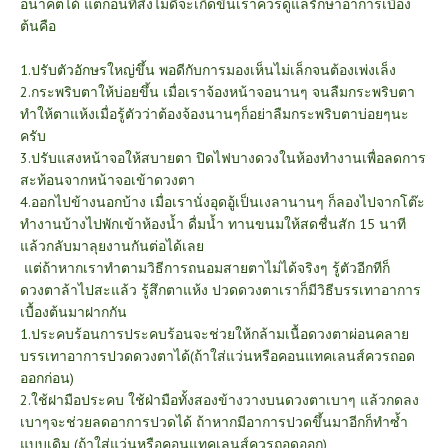
อนาคตได้ แต่ก่อนที่สิ่งไม่ดีจะเกิดขึ้นเราควรดูแลรักษาอาการเบื้อง
ต้นคือ
1.ปรับตัวอักษรใหญ่ขึ้น พอดีกับการมองเห็นไม่เล็กจนต้องเพ่งเล็ง
2.กระพริบตาให้บ่อยขึ้น เมื่อเราจ้องหน้าจอนานๆ จนลืมกระพริบตา
ทำให้ตาแห้งเมื่อรู้ตัวว่าต้องจ้องนานๆก็อย่าลืมกระพริบตาบ่อยๆนะ
ครับ
3.ปรับแสงหน้าจอให้สบายตา ปิดไฟบางดวงในห้องทำงานเพื่อลดการ
สะท้อนจากหน้าจอเข้าดวงตา
4.ออกไปข้างนอกบ้าง เมื่อเรานั่งอุดอู้เป็นเงลานานๆ ก็ลองไปจากโต๊ะ
ทำงานบ้างไปพักเข้าห้องน้ำ ดื่มน้ำ ทานขนมให้สดชื่นสัก 15 นาที
แล้วกลับมาลุยงานกันต่อได้เลย
แต่ถ้าหากเราทำตามวิธีการถนอมสายตาไม่ได้จริงๆ รู้ตัวอีกทีก็
ดวงตาล้าไปสะแล้ว รู้สึกตาแห้ง ปวดดวงตาเราก็มีวิธีบรรเทาอาการ
เบื้องต้นมาฝากกัน
1.ประคบร้อนการประคบร้อนจะช่วยให้กล้ามเนื้อดวงตาผ่อนคลาย
บรรเทาอาการปวดดวงตาได้(ถ้าใส่แว่นหรือคอนแทคเลนส์ควรถอด
ออกก่อน)
2.ใช้ฝามือประคบ ใช้ฝ่ามือทั้งสองข้างวางบนดวงตาเบาๆ แล้วกดลง
เบาๆจะช่วยลดอาการปวดได้ ถ้าหากมีอาการปวดขึ้นมาอีกก็ทำซ้ำ
แบบเดิม (ถ้าใส่แว่นหรือคอนแทคเลนส์ควรถอดออก)