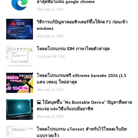
ล่าสุดที่มาแทน google chrome
มิถุนายน 11, 2569
วิธีการแก้ปัญหาคอมพิวเตอร์ขึ้นให้กด F1 ก่อนเข้า
windows
มิถุนายน 11, 2569
โหลดโปรแกรม IDM ภาษาไทยตัวล่าสุด
กรกฎาคม 04, 2569
โหลดโปรแกรมฟรี eXtreme karaoke 2026 (1.3
แสน เพลง) ใหม่ล่าสุด
มิถุนายน 21, 2569
💻 โน๊ตบุคขึ้น “No Bootable Device” ปัญหาที่หลาย
คนเจอ และวิธีแก้แบบมืออาชีพ
มิถุนายน 12, 2569
โหลดโปรแกรม uTorrent สำหรับไว้โหลดเว็บบิท
แบบรวดเร็ว