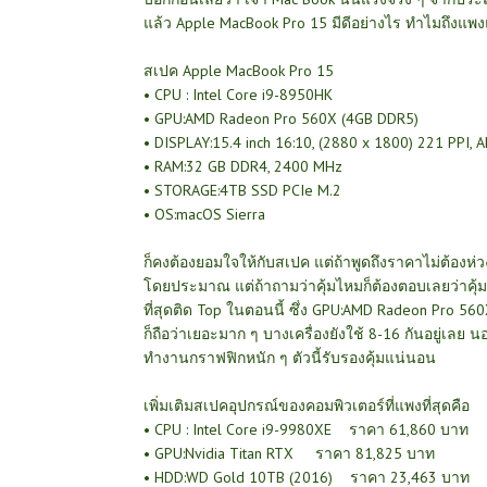
แล้ว Apple MacBook Pro 15 มีดีอย่างไร ทำไมถึงแ
สเปค Apple MacBook Pro 15
•
CPU : Intel Core i9-8950HK
•
GPU:AMD Radeon Pro 560X (4GB DDR5)
•
DISPLAY:15.4 inch 16:10, (2880 x 1800) 221 PPI, 
•
RAM:32 GB DDR4, 2400 MHz
•
STORAGE:4TB SSD PCIe M.2
•
OS:macOS Sierra
ก็คงต้องยอมใจให้กับสเปค แต่ถ้าพูดถึงราคาไม่ต้องห
โดยประมาณ แต่ถ้าถามว่าคุ้มไหมก็ต้องตอบเลยว่าคุ้ม 
ที่สุดติด Top ในตอนนี้ ซึ่ง GPU:AMD Radeon Pro 5
ก็ถือว่าเยอะมาก ๆ บางเครื่องยังใช้ 8-16 กันอยู่เลย
ทำงานกราฟฟิกหนัก ๆ ตัวนี้รับรองคุ้มแน่นอน
เพิ่มเติมสเปคอุปกรณ์ของคอมพิวเตอร์ที่แพงที่สุดคือ
•
CPU : Intel Core i9-9980XE
ราคา 61,860 บาท
•
GPU:Nvidia Titan RTX
ราคา 81,825 บาท
•
HDD:WD Gold 10TB (2016)
ราคา 23,463 บาท