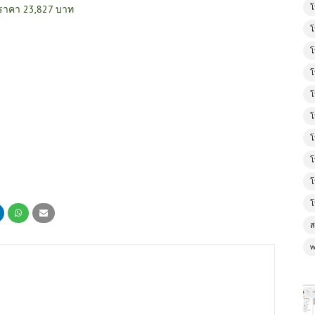
โ
ราคา 23,827 บาท
โ
โ
โ
โ
โ
โ
โ
โ
โ
ส
w