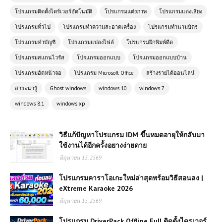
โปรแกรมติดตั้งไดร์เวอร์อัตโนมัติ
โปรแกรมแต่งภาพ
โปรแกรมแต่งเสียง
โปรแกรมทั่วไป
โปรแกรมทำความสะอาดเครื่อง
โปรแกรมทำนามบัตร
โปรแกรมทำบัญชี
โปรแกรมแปลงไฟล์
โปรแกรมฝึกพิมพ์ดีด
โปรแกรมสแกนไวรัส
โปรแกรมออกแบบ
โปรแกรมออกแบบบ้าน
โปรแกรมอัดหน้าจอ
โปรแกรม Microsoft Office
สร้างรายได้ออนไลน์
สาระน่ารู้
Ghost windows
windows 10
windows 7
windows 8.1
windows xp
วิธีแก้ปัญหาโปรแกรม IDM ขึ้นหมดอายุให้กลับมา
ใช้งานได้อีกครั้งอยางง่ายดาย
มิถุนายน 15, 2569
โปรแกรมคาราโอเกะใหม่ล่าสุดพร้อมวิธีสอนลง |
eXtreme Karaoke 2026
มิถุนายน 15, 2569
โปรแกรม DriverPack Offline Full ติดตั้งไดรเวอร์