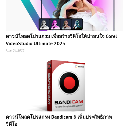
ดาวน์โหลดโปรแกรม เพื่อสร้างวีดิโอให้น่าสนใจ Corel
VideoStudio Ultimate 2023
June 04, 2025
ดาวน์โหลดโปรแกรม Bandicam 6 เพิ่มประสิทธิภาพ
วิดีโอ