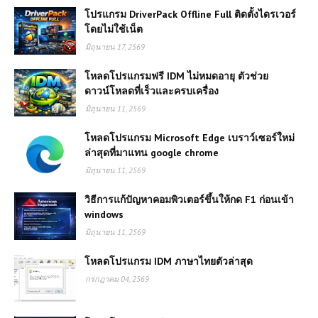
โปรแกรม DriverPack Offline Full ติดตั้งไดรเวอร์
โดยไม่ใช้เน็ต
มิถุนายน 17, 2569
โหลดโปรแกรมฟรี IDM ไม่หมดอายุ ตัวช่วย
ดาวน์โหลดที่เร็วและครบเครื่อง
มิถุนายน 11, 2569
โหลดโปรแกรม Microsoft Edge เบราว์เซอร์ใหม่
ล่าสุดที่มาแทน google chrome
มิถุนายน 11, 2569
วิธีการแก้ปัญหาคอมพิวเตอร์ขึ้นให้กด F1 ก่อนเข้า
windows
มิถุนายน 11, 2569
โหลดโปรแกรม IDM ภาษาไทยตัวล่าสุด
กรกฎาคม 04, 2569