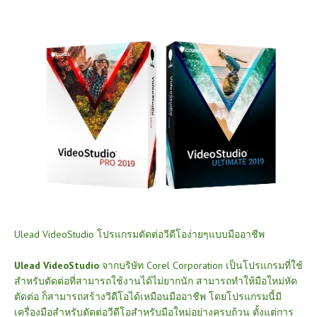
Ulead VideoStudio โปรแกรมตัดต่อวีดีโอง่ายๆแบบมืออาชีพ
Ulead VideoStudio
จากบริษัท Corel Corporation เป็นโปรแกรมที่ใช้
สำหรับตัดต่อที่สามารถใช้งานได้ไม่ยากนัก สามารถทำให้มือใหม่หัด
ตัดต่อ ก็สามารถสร้างวีดีโอได้เหมือนมืออาชีพ โดยโปรแกรมนี้มี
เครื่องมือสำหรับตัดต่อวีดีโอสำหรับมือใหม่อย่างครบถ้วน ตั้งแต่การ