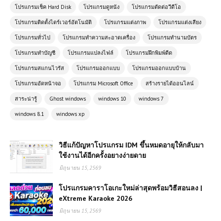
โปรแกรมเช็ค Hard Disk
โปรแกรมดูหนัง
โปรแกรมตัดต่อวีดีโอ
โปรแกรมติดตั้งไดร์เวอร์อัตโนมัติ
โปรแกรมแต่งภาพ
โปรแกรมแต่งเสียง
โปรแกรมทั่วไป
โปรแกรมทำความสะอาดเครื่อง
โปรแกรมทำนามบัตร
โปรแกรมทำบัญชี
โปรแกรมแปลงไฟล์
โปรแกรมฝึกพิมพ์ดีด
โปรแกรมสแกนไวรัส
โปรแกรมออกแบบ
โปรแกรมออกแบบบ้าน
โปรแกรมอัดหน้าจอ
โปรแกรม Microsoft Office
สร้างรายได้ออนไลน์
สาระน่ารู้
Ghost windows
windows 10
windows 7
windows 8.1
windows xp
วิธีแก้ปัญหาโปรแกรม IDM ขึ้นหมดอายุให้กลับมา
ใช้งานได้อีกครั้งอยางง่ายดาย
มิถุนายน 15, 2569
โปรแกรมคาราโอเกะใหม่ล่าสุดพร้อมวิธีสอนลง |
eXtreme Karaoke 2026
มิถุนายน 15, 2569