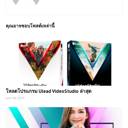
คุณอาจชอบโพสต์เหล่านี้
โหลดโปรแกรม Ulead VideoStudio ล่าสุด
June 04, 2025