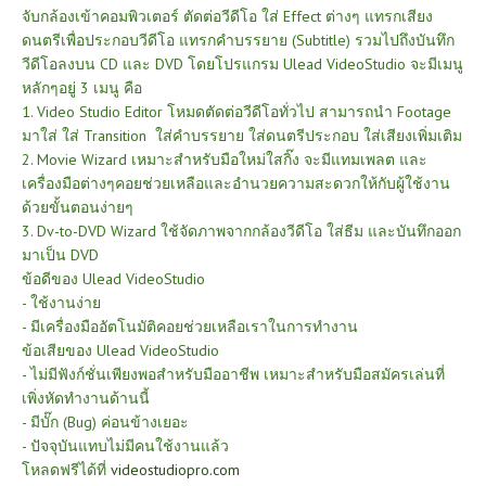
จับกล้องเข้าคอมพิวเตอร์ ตัดต่อวีดีโอ ใส่ Effect ต่างๆ แทรกเสียง
ดนตรีเพื่อประกอบวีดีโอ แทรกคำบรรยาย (Subtitle) รวมไปถึงบันทึก
วีดีโอลงบน CD และ DVD โดยโปรแกรม Ulead VideoStudio จะมีเมนู
หลักๆอยู่ 3 เมนู คือ
1.
Video Studio Editor โหมดตัดต่อวีดีโอทั่วไป สามารถนำ Footage
มาใส่ ใส่ Transition ใส่คำบรรยาย ใส่ดนตรีประกอบ ใส่เสียงเพิ่มเติม
2.
Movie Wizard เหมาะสำหรับมือใหม่ใสกิ๊ง จะมีแทมเพลต และ
เครื่องมือต่างๆคอยช่วยเหลือและอำนวยความสะดวกให้กับผู้ใช้งาน
ด้วยขั้นตอนง่ายๆ
3.
Dv-to-DVD Wizard ใช้จัดภาพจากกล้องวีดีโอ ใส่ธีม และบันทึกออก
มาเป็น DVD
ข้อดีของ Ulead VideoStudio
-
ใช้งานง่าย
-
มีเครื่องมืออัตโนมัติคอยช่วยเหลือเราในการทำงาน
ข้อเสียของ Ulead VideoStudio
-
ไม่มีฟังก์ชั่นเพียงพอสำหรับมืออาชีพ เหมาะสำหรับมือสมัครเล่นที่
เพิ่งหัดทำงานด้านนี้
-
มีบั๊ก (Bug) ค่อนข้างเยอะ
-
ปัจจุบันแทบไม่มีคนใช้งานแล้ว
โหลดฟรีได้ที่
videostudiopro.com