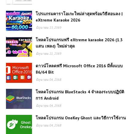
โปรแกรมคาราโอเกะใหม่ล่าสุดพร้อมวิธีสอนลง |
eXtreme Karaoke 2026
มิถุนายน 15, 2569
โหลดโปรแกรมฟรี eXtreme karaoke 2026 (1.3
แสน เพลง) ใหม่ล่าสุด
มิถุนายน 21, 2569
ดาวน์โหลดฟรี Microsoft Office 2016 มีทั้งแบบ
86/64 Bit
มิถุนายน 04, 2568
โหลดโปรแกรม BlueStacks 4 จำลองระบบปฏิบัติ
การ Android
มิถุนายน 04, 2568
โหลดโปรแกรม OneKey Ghost และวิธีการใช้งาน
มิถุนายน 04, 2568