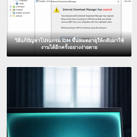
วิธีแก้ปัญหาโปรแกรม IDM ขึ้นหมดอายุให้กลับมาใช้
งานได้อีกครั้งอยางง่ายดาย