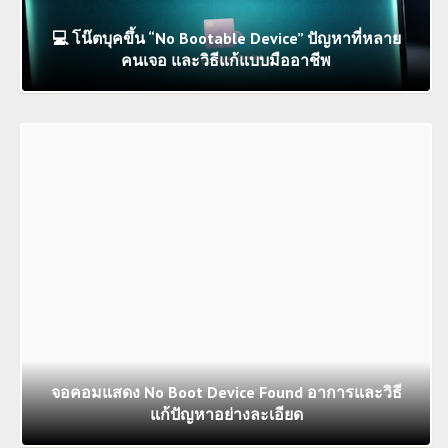
💻 โน๊ตบุคขึ้น “No Bootable Device” ปัญหาที่หลาย
คนเจอ และวิธีแก้แบบมืออาชีพ
จอคอมแสดง No Boot Device Found อาการและวิธี
แก้ปัญหาอย่างละเอียด